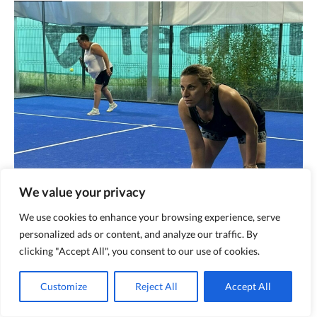
We value your privacy
We use cookies to enhance your browsing experience, serve
personalized ads or content, and analyze our traffic. By
clicking "Accept All", you consent to our use of cookies.
07/07/2026
Tournoi 100% Filles
Customize
Reject All
Accept All
En savoir +