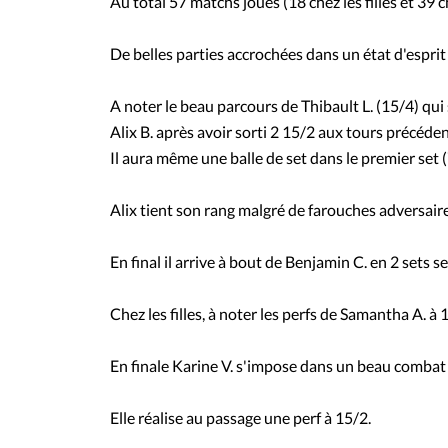
Au total 57 matchs joués (18 chez les filles et 39
De belles parties accrochées dans un état d'esprit
A noter le beau parcours de Thibault L. (15/4) qui
Alix B. après avoir sorti 2 15/2 aux tours précéden
Il aura même une balle de set dans le premier set (
Alix tient son rang malgré de farouches adversaire
En final il arrive à bout de Benjamin C. en 2 sets se
Chez les filles, à noter les perfs de Samantha A. à 1
En finale Karine V. s'impose dans un beau combat 
Elle réalise au passage une perf à 15/2.