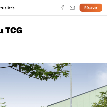
tualités
Réserver
au TCG