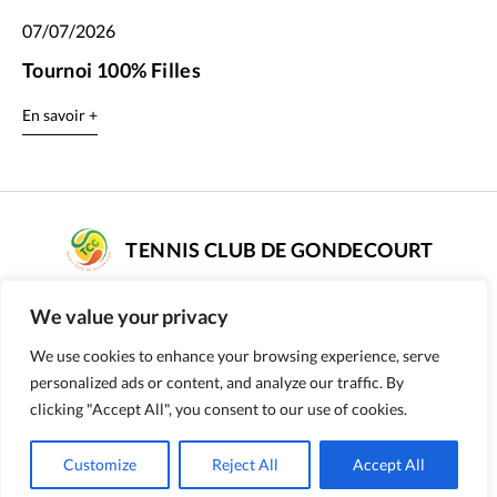
07/07/2026
Tournoi 100% Filles
En savoir +
TENNIS CLUB DE GONDECOURT
COMPLEXE DE TENNIS SARAH PITKOWSKI
We value your privacy
rue Poissonnier - 59147 GONDECOURT
Numéro d’affiliation : 56590187
We use cookies to enhance your browsing experience, serve
personalized ads or content, and analyze our traffic. By
09 51 98 50 84
clicking "Accept All", you consent to our use of cookies.
Customize
Reject All
Accept All
Mentions légales