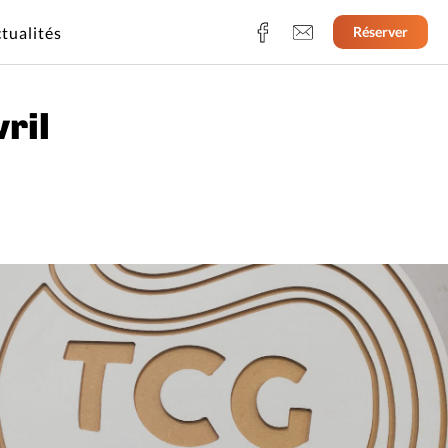
tualités
Réserver
ril